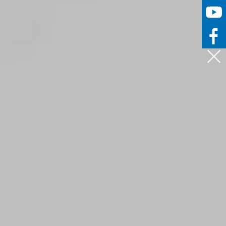


