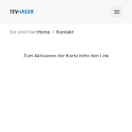

/
Sie sind hier:
Home
Kontakt
Zum Aktivieren der Karte bitte den Link
klicken
Wir möchten darauf hinweisen, dass nach der
Aktivierung (Einwilligung nach gem. Art. 49 Abs.
1 S. 1 lit. a DSGVO) Daten an Google
(Datenschutzerklärung)
in die USA übermittelt
werden. Die USA werden vom Europäischen
Gerichtshof als ein Land mit einem nach EU-
Standards unzureichendem Datenschutzniveau
eingeschätzt. Wenn Sie Google Maps nicht
nutzen, findet die vorgehend beschriebene
Übermittlung nicht statt.