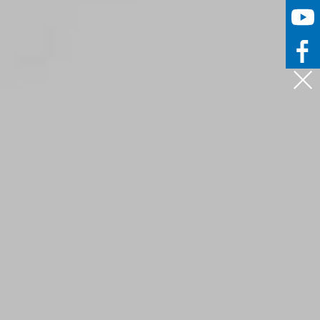


